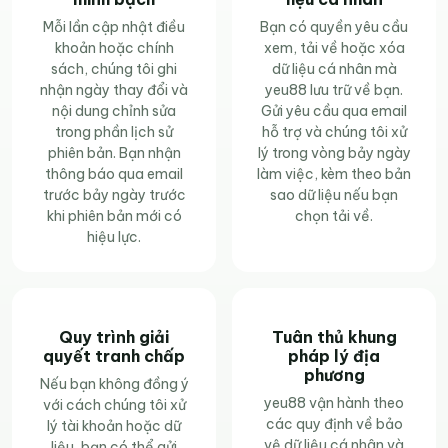
Mỗi lần cập nhật điều
Bạn có quyền yêu cầu
khoản hoặc chính
xem, tải về hoặc xóa
sách, chúng tôi ghi
dữ liệu cá nhân mà
nhận ngày thay đổi và
yeu88 lưu trữ về bạn.
nội dung chỉnh sửa
Gửi yêu cầu qua email
trong phần lịch sử
hỗ trợ và chúng tôi xử
phiên bản. Bạn nhận
lý trong vòng bảy ngày
thông báo qua email
làm việc, kèm theo bản
trước bảy ngày trước
sao dữ liệu nếu bạn
khi phiên bản mới có
chọn tải về.
hiệu lực.
Quy trình giải
Tuân thủ khung
quyết tranh chấp
pháp lý địa
phương
Nếu bạn không đồng ý
yeu88 vận hành theo
với cách chúng tôi xử
các quy định về bảo
lý tài khoản hoặc dữ
vệ dữ liệu cá nhân và
liệu, bạn có thể gửi