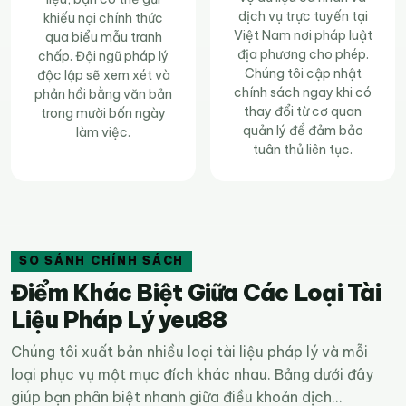
dịch vụ trực tuyến tại
khiếu nại chính thức
Việt Nam nơi pháp luật
qua biểu mẫu tranh
địa phương cho phép.
chấp. Đội ngũ pháp lý
Chúng tôi cập nhật
độc lập sẽ xem xét và
chính sách ngay khi có
phản hồi bằng văn bản
thay đổi từ cơ quan
trong mười bốn ngày
quản lý để đảm bảo
làm việc.
tuân thủ liên tục.
SO SÁNH CHÍNH SÁCH
Điểm Khác Biệt Giữa Các Loại Tài
Liệu Pháp Lý yeu88
Chúng tôi xuất bản nhiều loại tài liệu pháp lý và mỗi
loại phục vụ một mục đích khác nhau. Bảng dưới đây
giúp bạn phân biệt nhanh giữa điều khoản dịch...