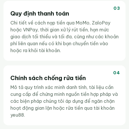
03
Quy định thanh toán
Chi tiết về cách nạp tiền qua MoMo, ZaloPay
hoặc VNPay, thời gian xử lý rút tiền, hạn mức
giao dịch tối thiểu và tối đa, cũng như các khoản
phí liên quan nếu có khi bạn chuyển tiền vào
hoặc ra khỏi tài khoản.
04
Chính sách chống rửa tiền
Mô tả quy trình xác minh danh tính, tài liệu cần
cung cấp để chứng minh nguồn tiền hợp pháp và
các biện pháp chúng tôi áp dụng để ngăn chặn
hoạt động gian lận hoặc rửa tiền qua tài khoản
yeu88.