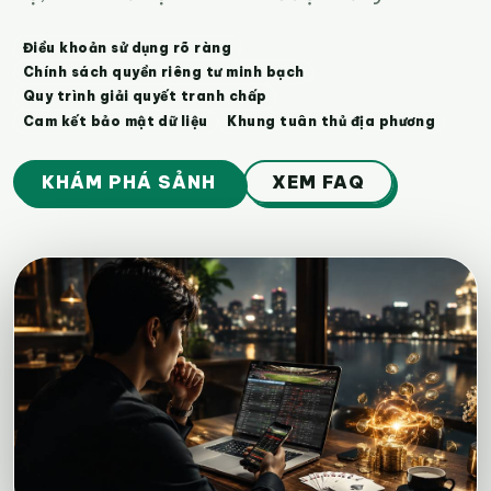
Điều khoản sử dụng rõ ràng
Chính sách quyền riêng tư minh bạch
Quy trình giải quyết tranh chấp
Cam kết bảo mật dữ liệu
Khung tuân thủ địa phương
KHÁM PHÁ SẢNH
XEM FAQ