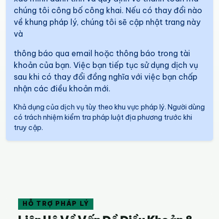
chúng tôi công bố công khai. Nếu có thay đổi nào
về khung pháp lý, chúng tôi sẽ cập nhật trang này
và
thông báo qua email hoặc thông báo trong tài
khoản của bạn. Việc bạn tiếp tục sử dụng dịch vụ
sau khi có thay đổi đồng nghĩa với việc bạn chấp
nhận các điều khoản mới.
Khả dụng của dịch vụ tùy theo khu vực pháp lý. Người dùng
có trách nhiệm kiểm tra pháp luật địa phương trước khi
truy cập.
HỖ TRỢ PHÁP LÝ