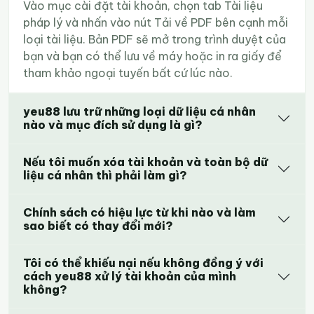
Vào mục cài đặt tài khoản, chọn tab Tài liệu
pháp lý và nhấn vào nút Tải về PDF bên cạnh mỗi
loại tài liệu. Bản PDF sẽ mở trong trình duyệt của
bạn và bạn có thể lưu về máy hoặc in ra giấy để
tham khảo ngoại tuyến bất cứ lúc nào.
yeu88 lưu trữ những loại dữ liệu cá nhân
nào và mục đích sử dụng là gì?
Nếu tôi muốn xóa tài khoản và toàn bộ dữ
liệu cá nhân thì phải làm gì?
Chính sách có hiệu lực từ khi nào và làm
sao biết có thay đổi mới?
Tôi có thể khiếu nại nếu không đồng ý với
cách yeu88 xử lý tài khoản của mình
không?