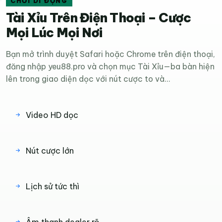
CHƠI DI ĐỘNG
Tài Xỉu Trên Điện Thoại – Cược
Mọi Lúc Mọi Nơi
Bạn mở trình duyệt Safari hoặc Chrome trên điện thoại,
đăng nhập yeu88.pro và chọn mục Tài Xỉu—ba bàn hiện
lên trong giao diện dọc với nút cược to và...
Video HD dọc
Nút cược lớn
Lịch sử tức thì