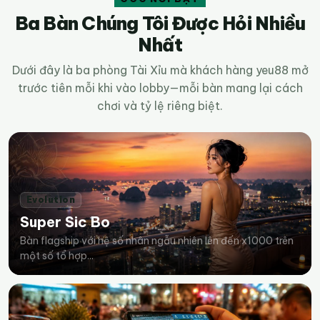
Ba Bàn Chúng Tôi Được Hỏi Nhiều
Nhất
Dưới đây là ba phòng Tài Xỉu mà khách hàng yeu88 mở
trước tiên mỗi khi vào lobby—mỗi bàn mang lại cách
chơi và tỷ lệ riêng biệt.
Evolution
Super Sic Bo
Bàn flagship với hệ số nhân ngẫu nhiên lên đến x1000 trên
một số tổ hợp...