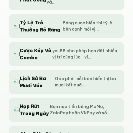
và...
Tỷ Lệ Trả
Bảng cược hiển thị tỷ lệ
bên cạnh mỗi vị...
Thưởng Rõ Ràng
Cược Kép Và
yeu88 cho phép bạn đặt nhiều
vị trí cùng lúc—ví...
Combo
Lịch Sử Ba
Góc phải mỗi bàn hiển thị ba
mươi kết quả...
Mươi Ván
Nạp Rút
Bạn nạp tiền bằng MoMo,
ZaloPay hoặc VNPay và số...
Trong Ngày