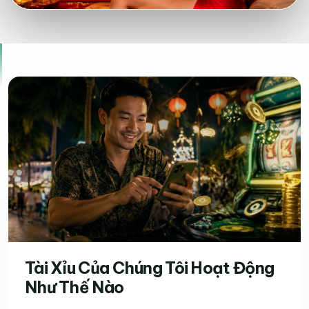
Tài Xỉu Của Chúng Tôi Hoạt Động
Như Thế Nào