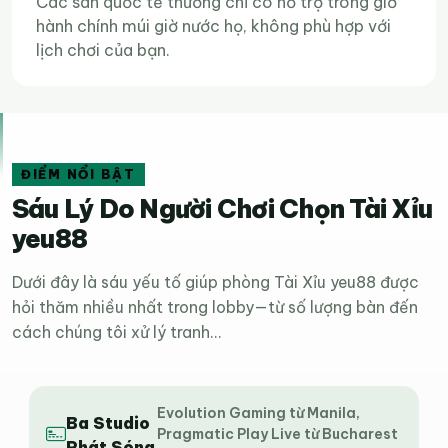
Các sàn quốc tế thường chỉ có hỗ trợ trong giờ
hành chính múi giờ nước họ, không phù hợp với
lịch chơi của bạn.
ĐIỂM NỔI BẬT
Sáu Lý Do Người Chơi Chọn Tài Xỉu
yeu88
Dưới đây là sáu yếu tố giúp phòng Tài Xỉu yeu88 được
hỏi thăm nhiều nhất trong lobby—từ số lượng bàn đến
cách chúng tôi xử lý tranh...
Evolution Gaming từ Manila,
Ba Studio
Pragmatic Play Live từ Bucharest
Phát Sóng